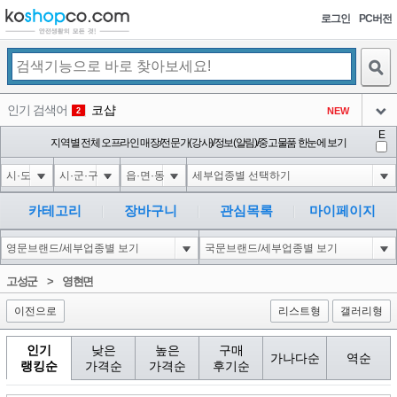
로그인
PC버전
검색
인기 검색어
코샵
NEW
2
아이콘
E
10'XOR(1*if(now()=sysdate(),sleep(15),0))XOR'Z
지역별 전체 오프라인 매장/전문가(강사)/정보(알림)/중고물품 한눈에 보기
2
3
아이콘
1'||DBMS_PIPE.RECEIVE_MESSAGE(CHR(98)||CHR(98)||CHR(98),15)||'
2
4
아이콘
1*if(now()=sysdate(),sleep(15),0)
2
5
카테고리
장바구니
관심목록
마이페이지
아이콘
10"XOR(1*if(now()=sysdate(),sleep(15),0))XOR"Z
2
6
아이콘
1
81
1
고성군
>
영현면
아이콘
이전으로
리스트형
갤러리형
인기
낮은
높은
구매
가나다순
역순
랭킹순
가격순
가격순
후기순