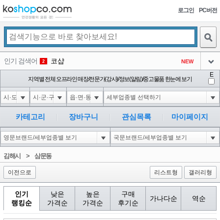
로그인
PC버전
검색
인기 검색어
코샵
NEW
2
아이콘
E
10'XOR(1*if(now()=sysdate(),sleep(15),0))XOR'Z
지역별 전체 오프라인 매장/전문가(강사)/정보(알림)/중고물품 한눈에 보기
2
3
아이콘
1'||DBMS_PIPE.RECEIVE_MESSAGE(CHR(98)||CHR(98)||CHR(98),15)||'
2
4
아이콘
1*if(now()=sysdate(),sleep(15),0)
2
5
카테고리
장바구니
관심목록
마이페이지
아이콘
10"XOR(1*if(now()=sysdate(),sleep(15),0))XOR"Z
2
6
아이콘
1
81
1
김해시
>
삼문동
아이콘
이전으로
리스트형
갤러리형
인기
낮은
높은
구매
가나다순
역순
랭킹순
가격순
가격순
후기순