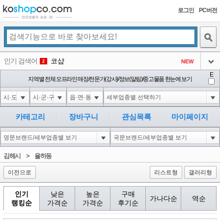
로그인
PC버전
검색
인기 검색어
코샵
NEW
2
아이콘
E
10'XOR(1*if(now()=sysdate(),sleep(15),0))XOR'Z
지역별 전체 오프라인 매장/전문가(강사)/정보(알림)/중고물품 한눈에 보기
2
3
아이콘
1'||DBMS_PIPE.RECEIVE_MESSAGE(CHR(98)||CHR(98)||CHR(98),15)||'
2
4
아이콘
1*if(now()=sysdate(),sleep(15),0)
2
5
카테고리
장바구니
관심목록
마이페이지
아이콘
10"XOR(1*if(now()=sysdate(),sleep(15),0))XOR"Z
2
6
아이콘
1
81
1
김해시
>
율하동
아이콘
이전으로
리스트형
갤러리형
인기
낮은
높은
구매
가나다순
역순
랭킹순
가격순
가격순
후기순