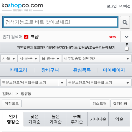
로그인
PC버전
검색
인기 검색어
코샵
NEW
2
아이콘
E
10'XOR(1*if(now()=sysdate(),sleep(15),0))XOR'Z
지역별 전체 오프라인 매장/전문가(강사)/정보(알림)/중고물품 한눈에 보기
2
3
아이콘
1'||DBMS_PIPE.RECEIVE_MESSAGE(CHR(98)||CHR(98)||CHR(98),15)||'
2
4
아이콘
1*if(now()=sysdate(),sleep(15),0)
2
5
카테고리
장바구니
관심목록
마이페이지
아이콘
10"XOR(1*if(now()=sysdate(),sleep(15),0))XOR"Z
2
6
아이콘
1
81
1
김해시
>
장유동
아이콘
이전으로
리스트형
갤러리형
인기
낮은
높은
구매
가나다순
역순
랭킹순
가격순
가격순
후기순