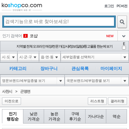
로그인
PC버전
검색
인기 검색어
코샵
NEW
2
아이콘
E
10'XOR(1*if(now()=sysdate(),sleep(15),0))XOR'Z
지역별 전체 오프라인 매장/전문가(강사)/정보(알림)/중고물품 한눈에 보기
2
3
아이콘
1'||DBMS_PIPE.RECEIVE_MESSAGE(CHR(98)||CHR(98)||CHR(98),15)||'
2
4
아이콘
1*if(now()=sysdate(),sleep(15),0)
2
5
카테고리
장바구니
관심목록
마이페이지
아이콘
10"XOR(1*if(now()=sysdate(),sleep(15),0))XOR"Z
2
6
아이콘
1
81
1
사천시
>
곤명면
아이콘
이전으로
리스트형
갤러리형
인기
낮은
높은
구매
가나다순
역순
랭킹순
가격순
가격순
후기순