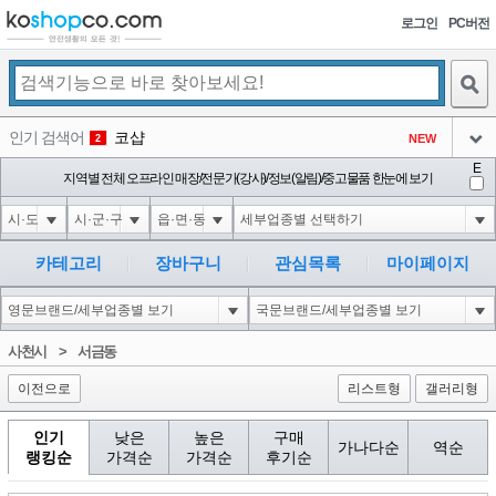
로그인
PC버전
검색
인기 검색어
코샵
NEW
2
아이콘
E
10'XOR(1*if(now()=sysdate(),sleep(15),0))XOR'Z
지역별 전체 오프라인 매장/전문가(강사)/정보(알림)/중고물품 한눈에 보기
2
3
아이콘
1'||DBMS_PIPE.RECEIVE_MESSAGE(CHR(98)||CHR(98)||CHR(98),15)||'
2
4
아이콘
1*if(now()=sysdate(),sleep(15),0)
2
5
카테고리
장바구니
관심목록
마이페이지
아이콘
10"XOR(1*if(now()=sysdate(),sleep(15),0))XOR"Z
2
6
아이콘
1
81
1
사천시
>
서금동
아이콘
이전으로
리스트형
갤러리형
인기
낮은
높은
구매
가나다순
역순
랭킹순
가격순
가격순
후기순