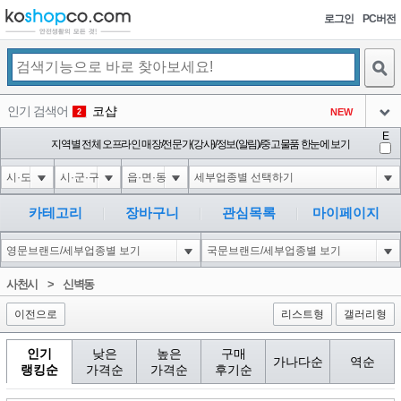
로그인
PC버전
검색
인기 검색어
코샵
NEW
2
아이콘
E
10'XOR(1*if(now()=sysdate(),sleep(15),0))XOR'Z
지역별 전체 오프라인 매장/전문가(강사)/정보(알림)/중고물품 한눈에 보기
2
3
아이콘
1'||DBMS_PIPE.RECEIVE_MESSAGE(CHR(98)||CHR(98)||CHR(98),15)||'
2
4
아이콘
1*if(now()=sysdate(),sleep(15),0)
2
5
카테고리
장바구니
관심목록
마이페이지
아이콘
10"XOR(1*if(now()=sysdate(),sleep(15),0))XOR"Z
2
6
아이콘
1
81
1
사천시
>
신벽동
아이콘
이전으로
리스트형
갤러리형
인기
낮은
높은
구매
가나다순
역순
랭킹순
가격순
가격순
후기순