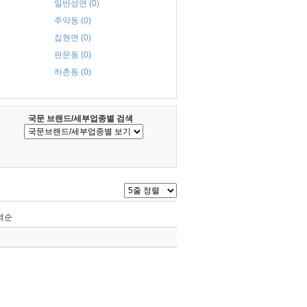
일반성면 (0)
주약동 (0)
집현면 (0)
판문동 (0)
하촌동 (0)
국문 브랜드/세부업종별 검색
역순