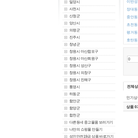
이반성면
밀양시
사천시
장대동 
산청군
중안동 
양산시
초전동 
의령군
평거동 
진주시
호탄동 
창녕군
창원시 마산합포구
창원시 마산회원구
창원시 성산구
창원시 의창구
창원시 진해구
전체상
통영시
하동군
인기상
함안군
상품 
함양군
합천군
다른동네 중고물품 보러가기
나만의 쇼핑몰 만들기
성인안전19금 상품 바로가기