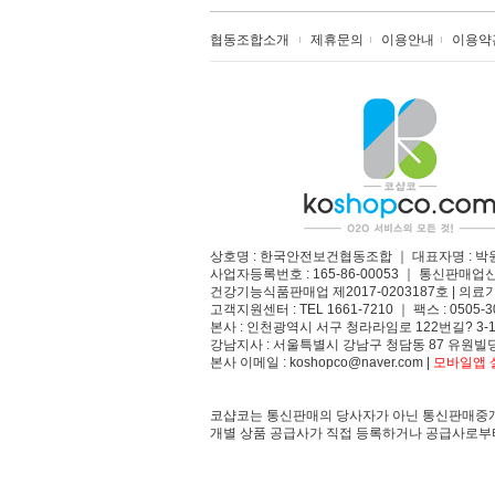
협동조합소개
제휴문의
이용안내
이용약
상호명 : 한국안전보건협동조합 ｜ 대표자명 : 박
사업자등록번호 : 165-86-00053 ｜ 통신판매업
건강기능식품판매업 제2017-0203187호 | 의료기
고객지원센터 : TEL 1661-7210 ｜ 팩스 : 0505-3
본사 : 인천광역시 서구 청라라임로 122번길? 3-1
강남지사 : 서울특별시 강남구 청담동 87 유원빌딩
본사 이메일 : koshopco@naver.com |
모바일앱 설
코샵코는 통신판매의 당사자가 아닌 통신판매중개
개별 상품 공급사가 직접 등록하거나 공급사로부터