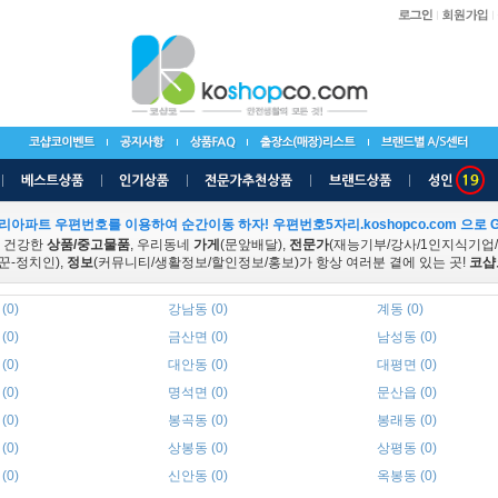
리아파트 우편번호를 이용하여 순간이동 하자! 우편번호5자리.koshopco.com 으로 G
 건강한
상품/중고물품
, 우리동네
가게
(문앞배달),
전문가
(재능기부/강사/1인지식기업
꾼-정치인),
정보
(커뮤니티/생활정보/할인정보/홍보)가 항상 여러분 곁에 있는 곳!
코샵
(0)
강남동 (0)
계동 (0)
(0)
금산면 (0)
남성동 (0)
(0)
대안동 (0)
대평면 (0)
(0)
명석면 (0)
문산읍 (0)
(0)
봉곡동 (0)
봉래동 (0)
(0)
상봉동 (0)
상평동 (0)
(0)
신안동 (0)
옥봉동 (0)