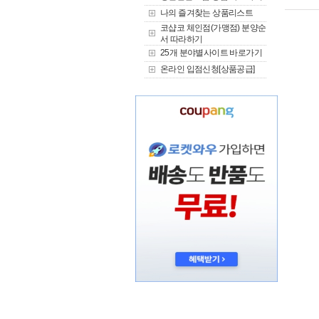
나의 즐겨찾는 상품리스트
코샵코 체인점(가맹점) 분양순
서 따라하기
25개 분야별사이트 바로가기
온라인 입점신청[상품공급]