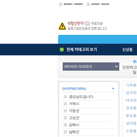
우
안전하고
일
가좌동 
금곡면 
경상남도입니다
대곡면 
거제시
망경동 
거창군
본성동 
고성군
상대동 
김해시
수정동 
남해군