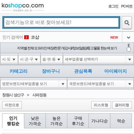
로그인
PC버전
검색
인기 검색어
코샵
NEW
2
아이콘
E
10'XOR(1*if(now()=sysdate(),sleep(15),0))XOR'Z
지역별 전체 오프라인 매장/전문가(강사)/정보(알림)/중고물품 한눈에 보기
2
3
아이콘
1'||DBMS_PIPE.RECEIVE_MESSAGE(CHR(98)||CHR(98)||CHR(98),15)||'
2
4
아이콘
1*if(now()=sysdate(),sleep(15),0)
2
5
카테고리
장바구니
관심목록
마이페이지
아이콘
10"XOR(1*if(now()=sysdate(),sleep(15),0))XOR"Z
2
6
아이콘
1
81
1
창원시 성산구
>
사파정동
아이콘
이전으로
리스트형
갤러리형
인기
낮은
높은
구매
가나다순
역순
랭킹순
가격순
가격순
후기순