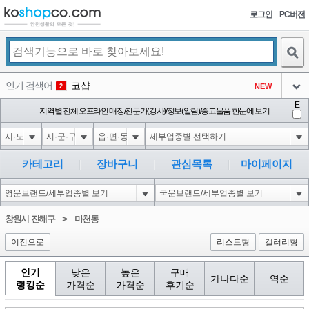
로그인
PC버전
검색
인기 검색어
코샵
NEW
2
아이콘
E
10'XOR(1*if(now()=sysdate(),sleep(15),0))XOR'Z
지역별 전체 오프라인 매장/전문가(강사)/정보(알림)/중고물품 한눈에 보기
2
3
아이콘
1'||DBMS_PIPE.RECEIVE_MESSAGE(CHR(98)||CHR(98)||CHR(98),15)||'
2
4
아이콘
1*if(now()=sysdate(),sleep(15),0)
2
5
카테고리
장바구니
관심목록
마이페이지
아이콘
10"XOR(1*if(now()=sysdate(),sleep(15),0))XOR"Z
2
6
아이콘
1
81
1
창원시 진해구
>
마천동
아이콘
이전으로
리스트형
갤러리형
인기
낮은
높은
구매
가나다순
역순
랭킹순
가격순
가격순
후기순