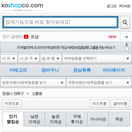
로그인
PC버전
검색
인기 검색어
코샵
NEW
2
아이콘
E
10'XOR(1*if(now()=sysdate(),sleep(15),0))XOR'Z
지역별 전체 오프라인 매장/전문가(강사)/정보(알림)/중고물품 한눈에 보기
2
3
아이콘
1'||DBMS_PIPE.RECEIVE_MESSAGE(CHR(98)||CHR(98)||CHR(98),15)||'
2
4
아이콘
1*if(now()=sysdate(),sleep(15),0)
2
5
카테고리
장바구니
관심목록
마이페이지
아이콘
10"XOR(1*if(now()=sysdate(),sleep(15),0))XOR"Z
2
6
아이콘
1
81
1
창원시 진해구
>
신흥동
아이콘
이전으로
리스트형
갤러리형
인기
낮은
높은
구매
가나다순
역순
랭킹순
가격순
가격순
후기순