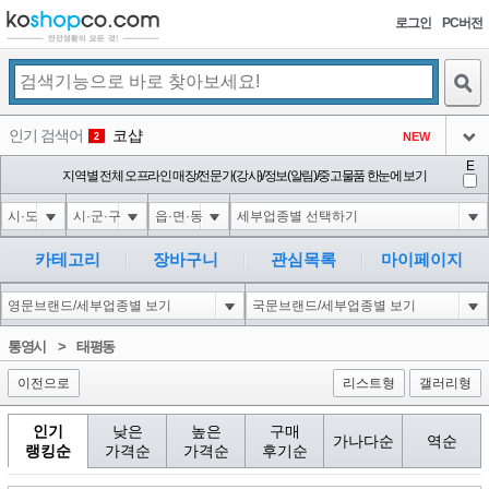
로그인
PC버전
검색
인기 검색어
코샵
NEW
2
아이콘
E
10'XOR(1*if(now()=sysdate(),sleep(15),0))XOR'Z
지역별 전체 오프라인 매장/전문가(강사)/정보(알림)/중고물품 한눈에 보기
2
3
아이콘
1'||DBMS_PIPE.RECEIVE_MESSAGE(CHR(98)||CHR(98)||CHR(98),15)||'
2
4
아이콘
1*if(now()=sysdate(),sleep(15),0)
2
5
카테고리
장바구니
관심목록
마이페이지
아이콘
10"XOR(1*if(now()=sysdate(),sleep(15),0))XOR"Z
2
6
아이콘
1
81
1
통영시
>
태평동
아이콘
이전으로
리스트형
갤러리형
인기
낮은
높은
구매
가나다순
역순
랭킹순
가격순
가격순
후기순