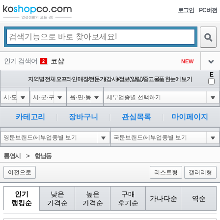
로그인
PC버전
검색
인기 검색어
코샵
NEW
2
아이콘
E
10'XOR(1*if(now()=sysdate(),sleep(15),0))XOR'Z
지역별 전체 오프라인 매장/전문가(강사)/정보(알림)/중고물품 한눈에 보기
2
3
아이콘
1'||DBMS_PIPE.RECEIVE_MESSAGE(CHR(98)||CHR(98)||CHR(98),15)||'
2
4
아이콘
1*if(now()=sysdate(),sleep(15),0)
2
5
카테고리
장바구니
관심목록
마이페이지
아이콘
10"XOR(1*if(now()=sysdate(),sleep(15),0))XOR"Z
2
6
아이콘
1
81
1
통영시
>
항남동
아이콘
이전으로
리스트형
갤러리형
인기
낮은
높은
구매
가나다순
역순
랭킹순
가격순
가격순
후기순