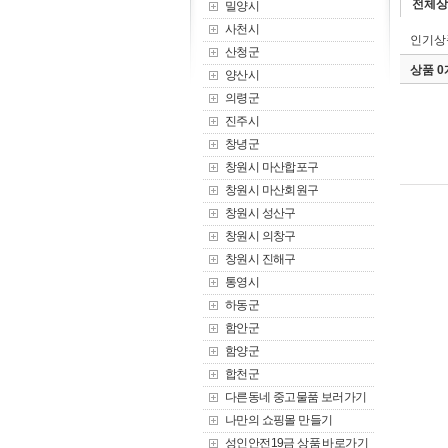
전체상
밀양시
사천시
인기상
산청군
상품 
양산시
의령군
진주시
창녕군
창원시 마산합포구
창원시 마산회원구
창원시 성산구
창원시 의창구
창원시 진해구
통영시
하동군
함안군
함양군
합천군
다른동네 중고물품 보러가기
나만의 쇼핑몰 만들기
성인안전19금 상품 바로가기