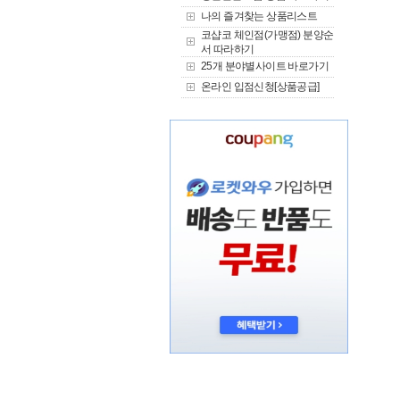
나의 즐겨찾는 상품리스트
코샵코 체인점(가맹점) 분양순
서 따라하기
25개 분야별사이트 바로가기
온라인 입점신청[상품공급]