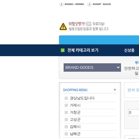
우
안전하고
일
먼저 모
경상남도입니다
거제시
거창군
고성군
김해시
남해군