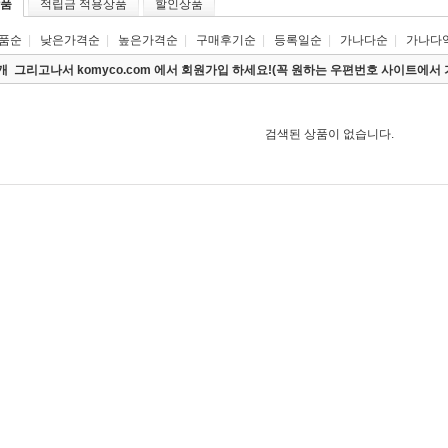
품
적립금 적용상품
할인상품
품순
|
낮은가격순
|
높은가격순
|
구매후기순
|
등록일순
|
가나다순
|
가나다
0개
그리고나서 komyco.com 에서 회원가입 하세요!(꼭 원하는 우편번호 사이트에서
검색된 상품이 없습니다.