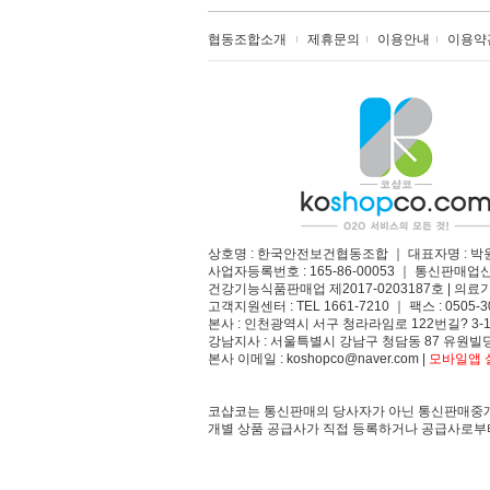
협동조합소개
제휴문의
이용안내
이용약
상호명 : 한국안전보건협동조합 ｜ 대표자명 : 박
사업자등록번호 : 165-86-00053 ｜ 통신판매업
건강기능식품판매업 제2017-0203187호 | 의료기
고객지원센터 : TEL 1661-7210 ｜ 팩스 : 0505-3
본사 : 인천광역시 서구 청라라임로 122번길? 3-1
강남지사 : 서울특별시 강남구 청담동 87 유원빌딩
본사 이메일 : koshopco@naver.com |
모바일앱 설
코샵코는 통신판매의 당사자가 아닌 통신판매중개
개별 상품 공급사가 직접 등록하거나 공급사로부터