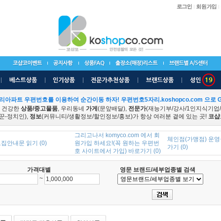
리아파트 우편번호를 이용하여 순간이동 하자! 우편번호5자리.koshopco.com 으로 G
 건강한
상품/중고물품
, 우리동네
가게
(문앞배달),
전문가
(재능기부/강사/1인지식기업
꾼-정치인),
정보
(커뮤니티/생활정보/할인정보/홍보)가 항상 여러분 곁에 있는 곳!
코샵
그리고나서 komyco.com 에서 회
체인점(가맹점) 운영
집안내문 읽기 (0)
원가입 하세요!(꼭 원하는 우편번
가기 (0)
호 사이트에서 가입) 바로가기 (0)
가격대별
영문 브랜드/세부업종별 검색
~