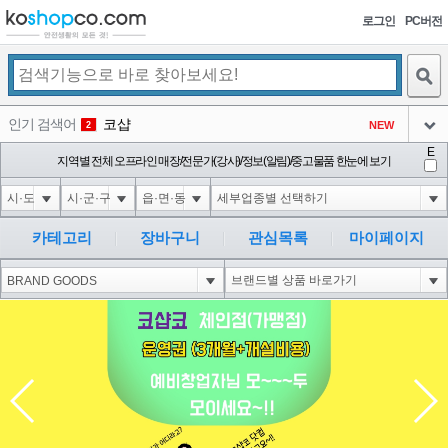
로그인
PC버전
검색
인기 검색어
코샵
NEW
2
아이콘
E
10'XOR(1*if(now()=sysdate(),sleep(15),0))XOR'Z
지역별 전체 오프라인 매장/전문가(강사)/정보(알림)/중고물품 한눈에 보기
2
3
아이콘
1'||DBMS_PIPE.RECEIVE_MESSAGE(CHR(98)||CHR(98)||CHR(98),15)||'
2
4
아이콘
1*if(now()=sysdate(),sleep(15),0)
2
5
카테고리
장바구니
관심목록
마이페이지
아이콘
10"XOR(1*if(now()=sysdate(),sleep(15),0))XOR"Z
2
6
아이콘
1
81
1
아이콘