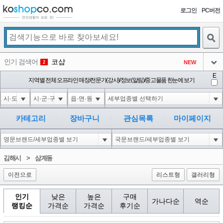
로그인
PC버전
검색
인기 검색어
코샵
NEW
2
아이콘
E
10'XOR(1*if(now()=sysdate(),sleep(15),0))XOR'Z
지역별 전체 오프라인 매장/전문가(강사)/정보(알림)/중고물품 한눈에 보기
2
3
아이콘
1'||DBMS_PIPE.RECEIVE_MESSAGE(CHR(98)||CHR(98)||CHR(98),15)||'
2
4
아이콘
1*if(now()=sysdate(),sleep(15),0)
2
5
카테고리
장바구니
관심목록
마이페이지
아이콘
10"XOR(1*if(now()=sysdate(),sleep(15),0))XOR"Z
2
6
아이콘
1
81
1
김해시
>
삼계동
아이콘
이전으로
리스트형
갤러리형
인기
낮은
높은
구매
가나다순
역순
랭킹순
가격순
가격순
후기순