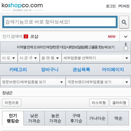
로그인
PC버전
검색
인기 검색어
코샵
NEW
2
아이콘
E
10'XOR(1*if(now()=sysdate(),sleep(15),0))XOR'Z
지역별 전체 오프라인 매장/전문가(강사)/정보(알림)/중고물품 한눈에 보기
2
3
아이콘
1'||DBMS_PIPE.RECEIVE_MESSAGE(CHR(98)||CHR(98)||CHR(98),15)||'
2
4
아이콘
1*if(now()=sysdate(),sleep(15),0)
2
5
카테고리
장바구니
관심목록
마이페이지
아이콘
10"XOR(1*if(now()=sysdate(),sleep(15),0))XOR"Z
2
6
아이콘
1
81
1
창녕군
아이콘
이전으로
리스트형
갤러리형
인기
낮은
높은
구매
가나다순
역순
랭킹순
가격순
가격순
후기순