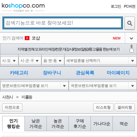
로그인
PC버전
검색
인기 검색어
코샵
NEW
2
아이콘
E
10'XOR(1*if(now()=sysdate(),sleep(15),0))XOR'Z
지역별 전체 오프라인 매장/전문가(강사)/정보(알림)/중고물품 한눈에 보기
2
3
아이콘
1'||DBMS_PIPE.RECEIVE_MESSAGE(CHR(98)||CHR(98)||CHR(98),15)||'
2
4
아이콘
1*if(now()=sysdate(),sleep(15),0)
2
5
카테고리
장바구니
관심목록
마이페이지
아이콘
10"XOR(1*if(now()=sysdate(),sleep(15),0))XOR"Z
2
6
아이콘
1
81
1
사천시
>
이홀동
아이콘
이전으로
리스트형
갤러리형
인기
낮은
높은
구매
가나다순
역순
랭킹순
가격순
가격순
후기순