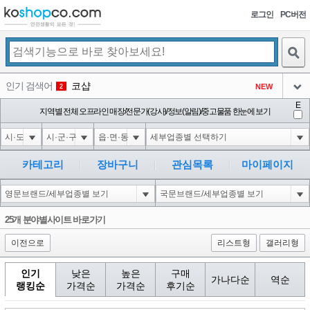
로그인
PC버전
검색
인기 검색어
코샵
NEW
2
아이콘
E
10'XOR(1*if(now()=sysdate(),sleep(15),0))XOR'Z
지역별 전체 오프라인 매장/전문가(강사)/정보(알림)/중고물품 한눈에 보기
2
3
아이콘
1'||DBMS_PIPE.RECEIVE_MESSAGE(CHR(98)||CHR(98)||CHR(98),15)||'
2
4
아이콘
1*if(now()=sysdate(),sleep(15),0)
2
5
카테고리
장바구니
관심목록
마이페이지
아이콘
10"XOR(1*if(now()=sysdate(),sleep(15),0))XOR"Z
2
6
아이콘
1
81
1
25개 분야별사이트 바로가기
아이콘
이전으로
리스트형
갤러리형
인기
낮은
높은
구매
가나다순
역순
랭킹순
가격순
가격순
후기순