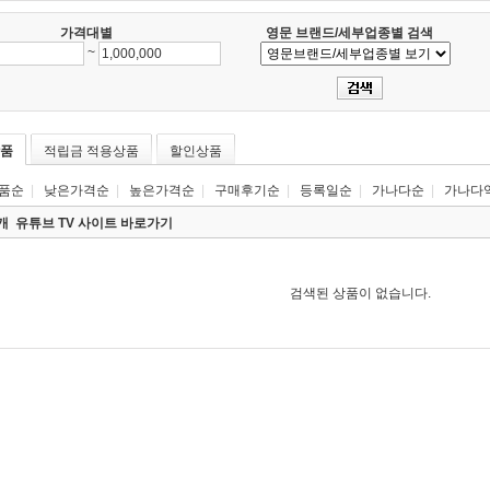
가격대별
영문 브랜드/세부업종별 검색
~
품
적립금 적용상품
할인상품
품순
|
낮은가격순
|
높은가격순
|
구매후기순
|
등록일순
|
가나다순
|
가나다
0개
유튜브 TV 사이트 바로가기
검색된 상품이 없습니다.