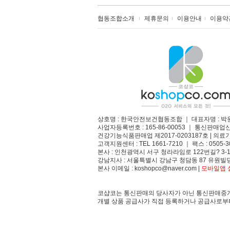
협동조합소개
제휴문의
이용안내
이용약
상호명 : 한국안전보건협동조합 ｜ 대표자명 : 박
사업자등록번호 : 165-86-00053 ｜ 통신판매업
건강기능식품판매업 제2017-0203187호 | 의료기
고객지원센터 : TEL 1661-7210 ｜ 팩스 : 0505-3
본사 : 인천광역시 서구 청라라임로 122번길? 3-1
강남지사 : 서울특별시 강남구 청담동 87 유원빌딩
본사 이메일 : koshopco@naver.com |
모바일앱 설
코샵코는 통신판매의 당사자가 아닌 통신판매중개
개별 상품 공급사가 직접 등록하거나 공급사로부터