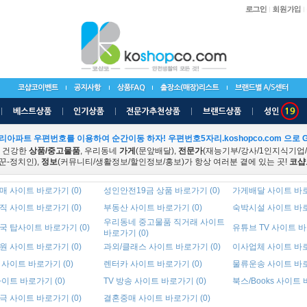
리아파트 우편번호를 이용하여 순간이동 하자! 우편번호5자리.koshopco.com 으로 G
 건강한
상품/중고물품
, 우리동네
가게
(문앞배달),
전문가
(재능기부/강사/1인지식기업
꾼-정치인),
정보
(커뮤니티/생활정보/할인정보/홍보)가 항상 여러분 곁에 있는 곳!
코샵
 사이트 바로가기 (0)
성인안전19금 상품 바로가기 (0)
가게배달 사이트 바로
 사이트 바로가기 (0)
부동산 사이트 바로가기 (0)
숙박시설 사이트 바로
우리동네 중고물품 직거래 사이트
국 탑사이트 바로가기 (0)
유튜브 TV 사이트 바
바로가기 (0)
 사이트 바로가기 (0)
과외/클래스 사이트 바로가기 (0)
이사업체 사이트 바로
사이트 바로가기 (0)
렌터카 사이트 바로가기 (0)
물류운송 사이트 바로
이트 바로가기 (0)
TV 방송 사이트 바로가기 (0)
북스/Books 사이트 
 사이트 바로가기 (0)
결혼중매 사이트 바로가기 (0)