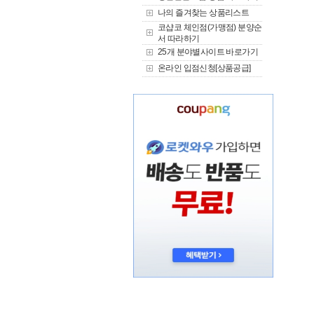
나의 즐겨찾는 상품리스트
코샵코 체인점(가맹점) 분양순
서 따라하기
25개 분야별사이트 바로가기
온라인 입점신청[상품공급]