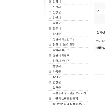
밀양시
사천시
산청군
양산시
의령군
진주시
전체상
창녕군
창원시 마산합포구
인기상
창원시 마산회원구
상품 
창원시 성산구
창원시 의창구
창원시 진해구
통영시
하동군
함안군
함양군
합천군
다른동네 중고물품 보러가기
나만의 쇼핑몰 만들기
성인안전19금 상품 바로가기