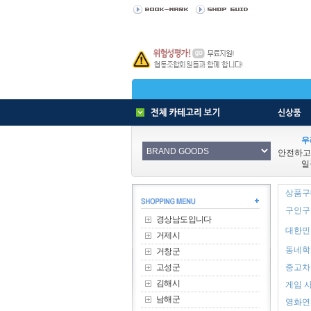
우
안전하고
일
상품구매
구인구직
경상남도입니다
대한민
거제시
동네학원
거창군
고성군
중고차 
김해시
게임 사
남해군
영화연극