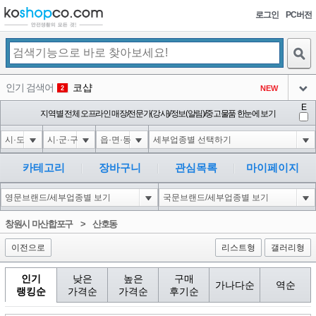
로그인
PC버전
검색
인기 검색어
코샵
NEW
2
아이콘
E
10'XOR(1*if(now()=sysdate(),sleep(15),0))XOR'Z
지역별 전체 오프라인 매장/전문가(강사)/정보(알림)/중고물품 한눈에 보기
2
3
아이콘
1'||DBMS_PIPE.RECEIVE_MESSAGE(CHR(98)||CHR(98)||CHR(98),15)||'
2
4
아이콘
1*if(now()=sysdate(),sleep(15),0)
2
5
카테고리
장바구니
관심목록
마이페이지
아이콘
10"XOR(1*if(now()=sysdate(),sleep(15),0))XOR"Z
2
6
아이콘
1
81
1
창원시 마산합포구
>
산호동
아이콘
이전으로
리스트형
갤러리형
인기
낮은
높은
구매
가나다순
역순
랭킹순
가격순
가격순
후기순