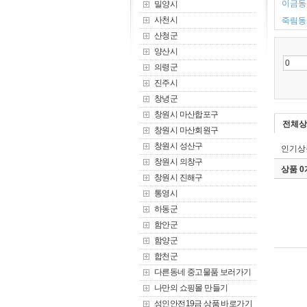
이금동 
밀양시
사천시
죽림동 
산청군
양산시
의령군
진주시
창녕군
창원시 마산합포구
전체상
창원시 마산회원구
창원시 성산구
인기상
창원시 의창구
상품 
창원시 진해구
통영시
하동군
함안군
함양군
합천군
다른동네 중고물품 보러가기
나만의 쇼핑몰 만들기
성인안전19금 상품 바로가기