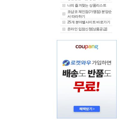
나의 즐겨찾는 상품리스트
코샵코 체인점(가맹점) 분양순
서 따라하기
25개 분야별사이트 바로가기
온라인 입점신청[상품공급]