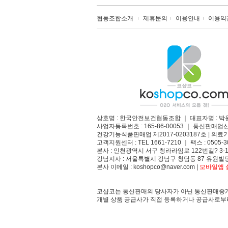
협동조합소개
제휴문의
이용안내
이용약
상호명 : 한국안전보건협동조합 ｜ 대표자명 : 박
사업자등록번호 : 165-86-00053 ｜ 통신판매업
건강기능식품판매업 제2017-0203187호 | 의료기
고객지원센터 : TEL 1661-7210 ｜ 팩스 : 0505-3
본사 : 인천광역시 서구 청라라임로 122번길? 3-1
강남지사 : 서울특별시 강남구 청담동 87 유원빌딩
본사 이메일 : koshopco@naver.com |
모바일앱 설
코샵코는 통신판매의 당사자가 아닌 통신판매중개
개별 상품 공급사가 직접 등록하거나 공급사로부터