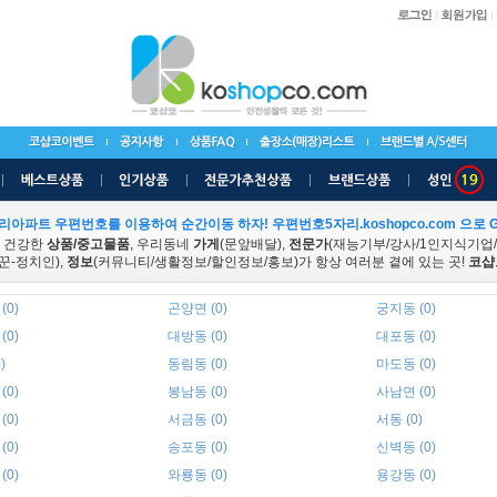
리아파트 우편번호를 이용하여 순간이동 하자! 우편번호5자리.koshopco.com 으로 G
 건강한
상품/중고물품
, 우리동네
가게
(문앞배달),
전문가
(재능기부/강사/1인지식기업
꾼-정치인),
정보
(커뮤니티/생활정보/할인정보/홍보)가 항상 여러분 곁에 있는 곳!
코샵
(0)
곤양면 (0)
궁지동 (0)
(0)
대방동 (0)
대포동 (0)
)
동림동 (0)
마도동 (0)
(0)
봉남동 (0)
사남면 (0)
(0)
서금동 (0)
서동 (0)
(0)
송포동 (0)
신벽동 (0)
(0)
와룡동 (0)
용강동 (0)