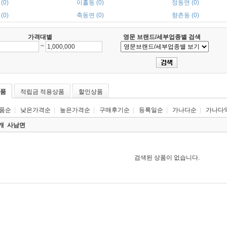
(0)
이홀동 (0)
정동면 (0)
(0)
축동면 (0)
향촌동 (0)
가격대별
영문 브랜드/세부업종별 검색
~
품
적립금 적용상품
할인상품
품순
|
낮은가격순
|
높은가격순
|
구매후기순
|
등록일순
|
가나다순
|
가나다
0개
사남면
검색된 상품이 없습니다.