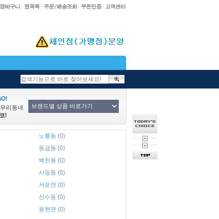
O!
/우리동네
코!
노룡동 (0)
동금동 (0)
백천동 (0)
사등동 (0)
서포면 (0)
신수동 (0)
용현면 (0)