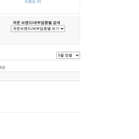
좌룡동 (0)
국문 브랜드/세부업종별 검색
역순