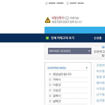
우
안전하고
일
곤명면 
늑도동 
경상남도입니다
동동 (0
거제시
벌리동 
거창군
사천읍 
고성군
선구동 
김해시
실안동 
남해군