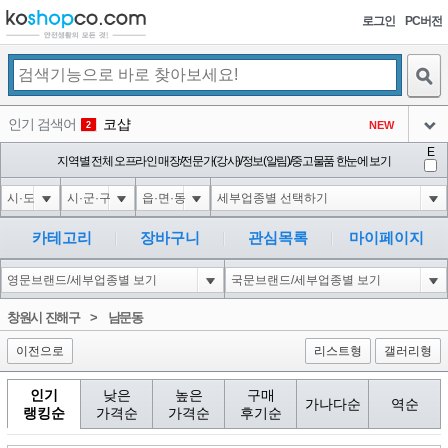
로그인
PC버전
검색
인기 검색어
코샵
NEW
2
아이콘
E
10'XOR(1*if(now()=sysdate(),sleep(15),0))XOR'Z
지역별 전체 오프라인 매장/전문가(강사)/정보(알림)/중고물품 한눈에 보기
2
3
아이콘
1'||DBMS_PIPE.RECEIVE_MESSAGE(CHR(98)||CHR(98)||CHR(98),15)||'
2
4
아이콘
1*if(now()=sysdate(),sleep(15),0)
2
5
카테고리
장바구니
관심목록
마이페이지
아이콘
10"XOR(1*if(now()=sysdate(),sleep(15),0))XOR"Z
2
6
아이콘
1
81
1
창원시 진해구
>
남문동
아이콘
이전으로
리스트형
갤러리형
인기
낮은
높은
구매
가나다순
역순
랭킹순
가격순
가격순
후기순