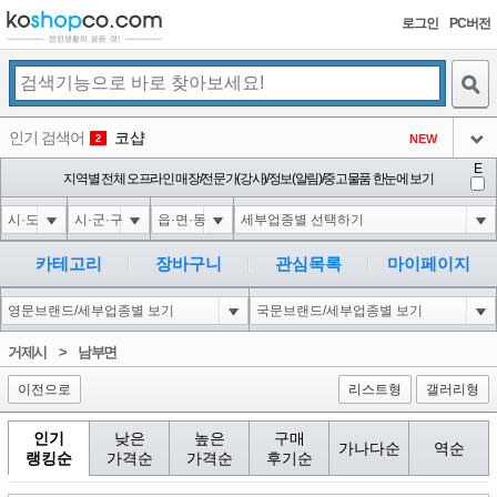
로그인
PC버전
검색
인기 검색어
코샵
NEW
2
아이콘
E
10'XOR(1*if(now()=sysdate(),sleep(15),0))XOR'Z
지역별 전체 오프라인 매장/전문가(강사)/정보(알림)/중고물품 한눈에 보기
2
3
아이콘
1'||DBMS_PIPE.RECEIVE_MESSAGE(CHR(98)||CHR(98)||CHR(98),15)||'
2
4
아이콘
1*if(now()=sysdate(),sleep(15),0)
2
5
카테고리
장바구니
관심목록
마이페이지
아이콘
10"XOR(1*if(now()=sysdate(),sleep(15),0))XOR"Z
2
6
아이콘
1
81
1
거제시
>
남부면
아이콘
이전으로
리스트형
갤러리형
인기
낮은
높은
구매
가나다순
역순
랭킹순
가격순
가격순
후기순