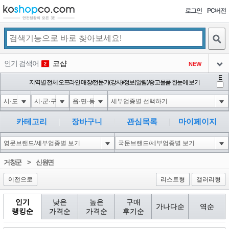
로그인
PC버전
검색
인기 검색어
코샵
NEW
2
아이콘
E
10'XOR(1*if(now()=sysdate(),sleep(15),0))XOR'Z
지역별 전체 오프라인 매장/전문가(강사)/정보(알림)/중고물품 한눈에 보기
2
3
아이콘
1'||DBMS_PIPE.RECEIVE_MESSAGE(CHR(98)||CHR(98)||CHR(98),15)||'
2
4
아이콘
1*if(now()=sysdate(),sleep(15),0)
2
5
카테고리
장바구니
관심목록
마이페이지
아이콘
10"XOR(1*if(now()=sysdate(),sleep(15),0))XOR"Z
2
6
아이콘
1
81
1
거창군
>
신원면
아이콘
이전으로
리스트형
갤러리형
인기
낮은
높은
구매
가나다순
역순
랭킹순
가격순
가격순
후기순