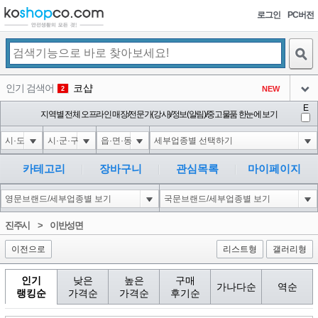
로그인
PC버전
검색
인기 검색어
코샵
NEW
2
아이콘
E
10'XOR(1*if(now()=sysdate(),sleep(15),0))XOR'Z
지역별 전체 오프라인 매장/전문가(강사)/정보(알림)/중고물품 한눈에 보기
2
3
아이콘
1'||DBMS_PIPE.RECEIVE_MESSAGE(CHR(98)||CHR(98)||CHR(98),15)||'
2
4
아이콘
1*if(now()=sysdate(),sleep(15),0)
2
5
카테고리
장바구니
관심목록
마이페이지
아이콘
10"XOR(1*if(now()=sysdate(),sleep(15),0))XOR"Z
2
6
아이콘
1
81
1
진주시
>
이반성면
아이콘
이전으로
리스트형
갤러리형
인기
낮은
높은
구매
가나다순
역순
랭킹순
가격순
가격순
후기순