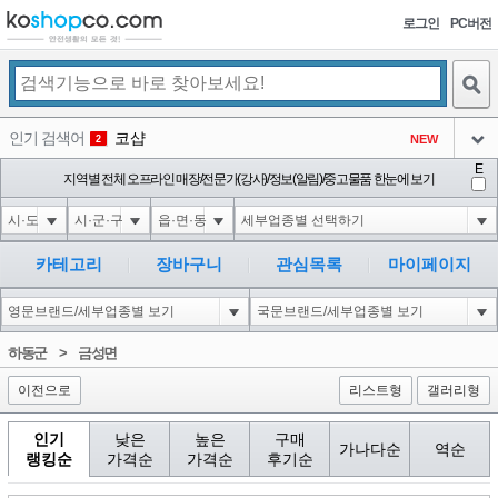
로그인
PC버전
검색
인기 검색어
코샵
NEW
2
아이콘
E
10'XOR(1*if(now()=sysdate(),sleep(15),0))XOR'Z
지역별 전체 오프라인 매장/전문가(강사)/정보(알림)/중고물품 한눈에 보기
2
3
아이콘
1'||DBMS_PIPE.RECEIVE_MESSAGE(CHR(98)||CHR(98)||CHR(98),15)||'
2
4
아이콘
1*if(now()=sysdate(),sleep(15),0)
2
5
카테고리
장바구니
관심목록
마이페이지
아이콘
10"XOR(1*if(now()=sysdate(),sleep(15),0))XOR"Z
2
6
아이콘
1
81
1
하동군
>
금성면
아이콘
이전으로
리스트형
갤러리형
인기
낮은
높은
구매
가나다순
역순
랭킹순
가격순
가격순
후기순