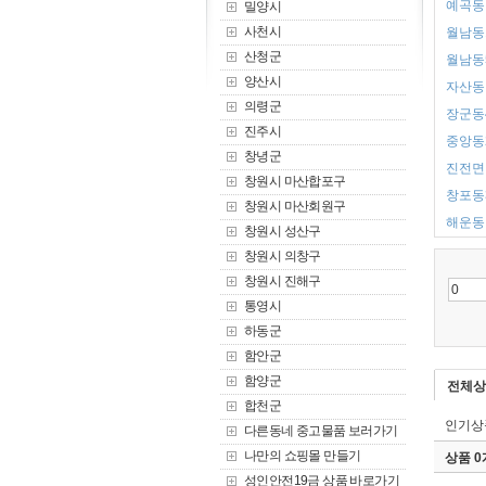
예곡동 
밀양시
사천시
월남동1
산청군
월남동5
양산시
자산동 
의령군
장군동4
진주시
중앙동2
창녕군
진전면 
창원시 마산합포구
창포동3
창원시 마산회원구
해운동 
창원시 성산구
창원시 의창구
창원시 진해구
통영시
하동군
함안군
함양군
전체상
합천군
인기상
다른동네 중고물품 보러가기
나만의 쇼핑몰 만들기
상품 
성인안전19금 상품 바로가기