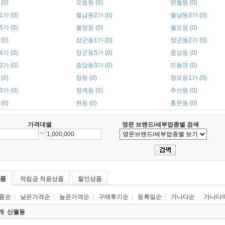
(0)
오동동 (0)
완월동 (0)
가 (0)
월남동2가 (0)
월남동3가 (0)
가 (0)
월영동 (0)
월포동 (0)
(0)
장군동1가 (0)
장군동2가 (0)
가 (0)
장군동5가 (0)
중성동 (0)
가 (0)
중앙동3가 (0)
진동면 (0)
(0)
창동 (0)
창포동1가 (0)
가 (0)
청계동 (0)
추산동 (0)
(0)
현동 (0)
홍문동 (0)
가격대별
영문 브랜드/세부업종별 검색
~
품
적립금 적용상품
할인상품
품순
|
낮은가격순
|
높은가격순
|
구매후기순
|
등록일순
|
가나다순
|
가나다
0개
신월동