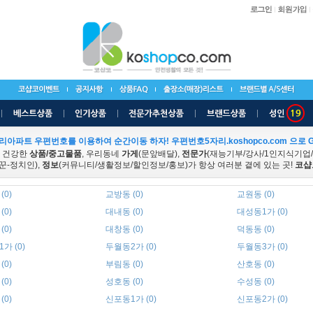
리아파트 우편번호를 이용하여 순간이동 하자! 우편번호5자리.koshopco.com 으로 G
 건강한
상품/중고물품
, 우리동네
가게
(문앞배달),
전문가
(재능기부/강사/1인지식기업
꾼-정치인),
정보
(커뮤니티/생활정보/할인정보/홍보)가 항상 여러분 곁에 있는 곳!
코샵
(0)
교방동 (0)
교원동 (0)
(0)
대내동 (0)
대성동1가 (0)
(0)
대창동 (0)
덕동동 (0)
가 (0)
두월동2가 (0)
두월동3가 (0)
(0)
부림동 (0)
산호동 (0)
(0)
성호동 (0)
수성동 (0)
(0)
신포동1가 (0)
신포동2가 (0)