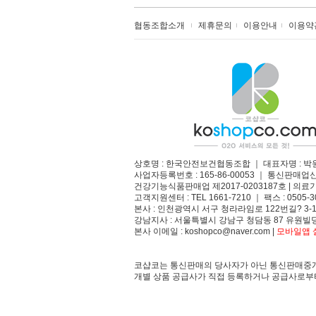
협동조합소개
제휴문의
이용안내
이용약
상호명 : 한국안전보건협동조합 ｜ 대표자명 : 박
사업자등록번호 : 165-86-00053 ｜ 통신판매업
건강기능식품판매업 제2017-0203187호 | 의료기
고객지원센터 : TEL 1661-7210 ｜ 팩스 : 0505-3
본사 : 인천광역시 서구 청라라임로 122번길? 3-1
강남지사 : 서울특별시 강남구 청담동 87 유원빌딩
본사 이메일 : koshopco@naver.com |
모바일앱 설
코샵코는 통신판매의 당사자가 아닌 통신판매중개
개별 상품 공급사가 직접 등록하거나 공급사로부터