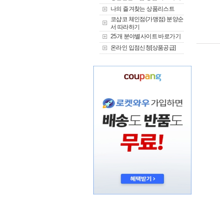
나의 즐겨찾는 상품리스트
코샵코 체인점(가맹점) 분양순
서 따라하기
25개 분야별사이트 바로가기
온라인 입점신청[상품공급]