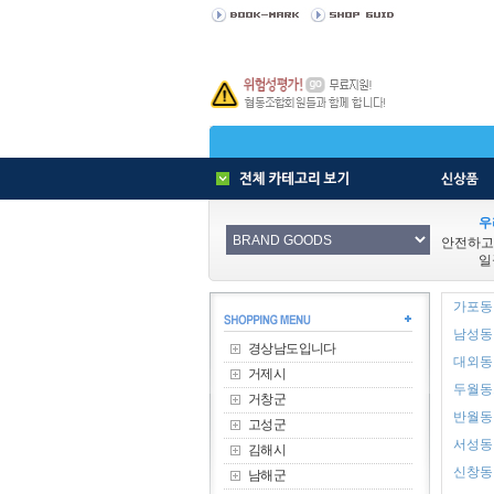
우
안전하고
일
가포동 
남성동 
경상남도입니다
대외동 
거제시
두월동1
거창군
반월동 
고성군
서성동 
김해시
신창동 
남해군