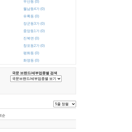
우산동 (0)
월남동4가 (0)
유록동 (0)
장군동3가 (0)
중앙동1가 (0)
진북면 (0)
창포동2가 (0)
평화동 (0)
화영동 (0)
국문 브랜드/세부업종별 검색
역순