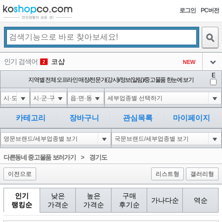
로그인
PC버전
검색
인기 검색어
코샵
NEW
2
아이콘
E
10'XOR(1*if(now()=sysdate(),sleep(15),0))XOR'Z
지역별 전체 오프라인 매장/전문가(강사)/정보(알림)/중고물품 한눈에 보기
2
3
아이콘
1'||DBMS_PIPE.RECEIVE_MESSAGE(CHR(98)||CHR(98)||CHR(98),15)||'
2
4
아이콘
1*if(now()=sysdate(),sleep(15),0)
2
5
카테고리
장바구니
관심목록
마이페이지
아이콘
10"XOR(1*if(now()=sysdate(),sleep(15),0))XOR"Z
2
6
아이콘
1
81
1
다른동네 중고물품 보러가기
>
경기도
아이콘
이전으로
리스트형
갤러리형
인기
낮은
높은
구매
가나다순
역순
랭킹순
가격순
가격순
후기순