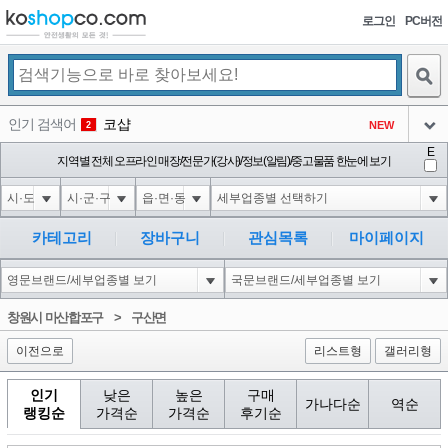
로그인
PC버전
검색
인기 검색어
코샵
NEW
2
아이콘
E
10'XOR(1*if(now()=sysdate(),sleep(15),0))XOR'Z
지역별 전체 오프라인 매장/전문가(강사)/정보(알림)/중고물품 한눈에 보기
2
3
아이콘
1'||DBMS_PIPE.RECEIVE_MESSAGE(CHR(98)||CHR(98)||CHR(98),15)||'
2
4
아이콘
1*if(now()=sysdate(),sleep(15),0)
2
5
카테고리
장바구니
관심목록
마이페이지
아이콘
10"XOR(1*if(now()=sysdate(),sleep(15),0))XOR"Z
2
6
아이콘
1
81
1
창원시 마산합포구
>
구산면
아이콘
이전으로
리스트형
갤러리형
인기
낮은
높은
구매
가나다순
역순
랭킹순
가격순
가격순
후기순