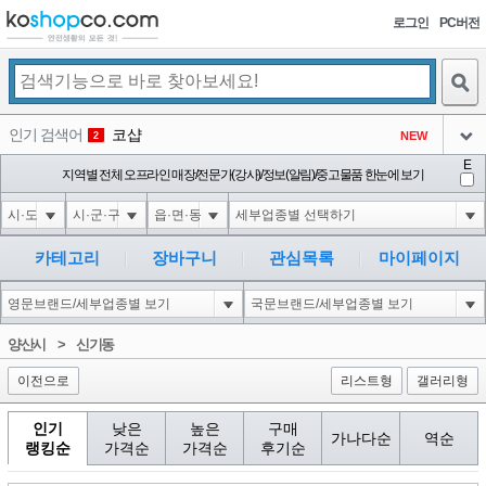
로그인
PC버전
검색
인기 검색어
코샵
NEW
2
아이콘
E
10'XOR(1*if(now()=sysdate(),sleep(15),0))XOR'Z
지역별 전체 오프라인 매장/전문가(강사)/정보(알림)/중고물품 한눈에 보기
2
3
아이콘
1'||DBMS_PIPE.RECEIVE_MESSAGE(CHR(98)||CHR(98)||CHR(98),15)||'
2
4
아이콘
1*if(now()=sysdate(),sleep(15),0)
2
5
카테고리
장바구니
관심목록
마이페이지
아이콘
10"XOR(1*if(now()=sysdate(),sleep(15),0))XOR"Z
2
6
아이콘
1
81
1
양산시
>
신기동
아이콘
이전으로
리스트형
갤러리형
인기
낮은
높은
구매
가나다순
역순
랭킹순
가격순
가격순
후기순