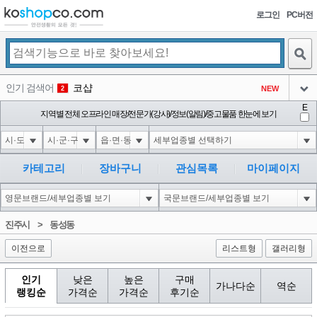
로그인
PC버전
검색
인기 검색어
코샵
NEW
2
아이콘
E
10'XOR(1*if(now()=sysdate(),sleep(15),0))XOR'Z
지역별 전체 오프라인 매장/전문가(강사)/정보(알림)/중고물품 한눈에 보기
2
3
아이콘
1'||DBMS_PIPE.RECEIVE_MESSAGE(CHR(98)||CHR(98)||CHR(98),15)||'
2
4
아이콘
1*if(now()=sysdate(),sleep(15),0)
2
5
카테고리
장바구니
관심목록
마이페이지
아이콘
10"XOR(1*if(now()=sysdate(),sleep(15),0))XOR"Z
2
6
아이콘
1
81
1
진주시
>
동성동
아이콘
이전으로
리스트형
갤러리형
인기
낮은
높은
구매
가나다순
역순
랭킹순
가격순
가격순
후기순