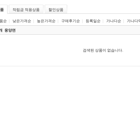
품
적립금 적용상품
할인상품
품순
|
낮은가격순
|
높은가격순
|
구매후기순
|
등록일순
|
가나다순
|
가나다
0개
웅양면
검색된 상품이 없습니다.