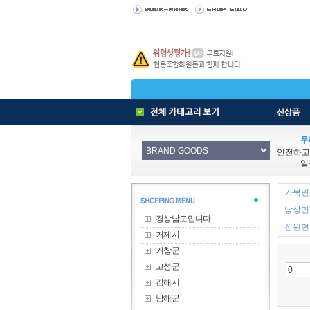
우
안전하고
일
가북면 
남상면 
경상남도입니다
신원면 
거제시
거창군
고성군
김해시
남해군