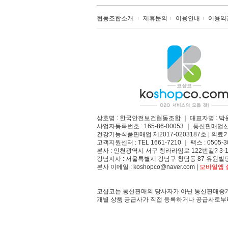
협동조합소개
제휴문의
이용안내
이용약
상호명 : 한국안전보건협동조합 ｜ 대표자명 : 박
사업자등록번호 : 165-86-00053 ｜ 통신판매업
건강기능식품판매업 제2017-0203187호 | 의료기
고객지원센터 : TEL 1661-7210 ｜ 팩스 : 0505-3
본사 : 인천광역시 서구 청라라임로 122번길? 3-1
강남지사 : 서울특별시 강남구 청담동 87 유원빌딩
본사 이메일 : koshopco@naver.com |
모바일앱 설
코샵코는 통신판매의 당사자가 아닌 통신판매중개
개별 상품 공급사가 직접 등록하거나 공급사로부터