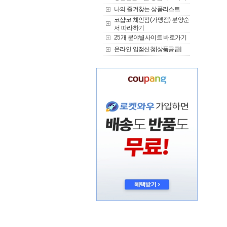
나의 즐겨찾는 상품리스트
코샵코 체인점(가맹점) 분양순
서 따라하기
25개 분야별사이트 바로가기
온라인 입점신청[상품공급]