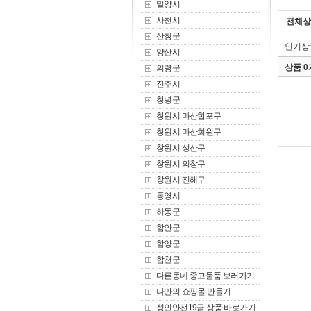
밀양시
사천시
전체상
산청군
인기상
양산시
상품 
의령군
진주시
창녕군
창원시 마산합포구
창원시 마산회원구
창원시 성산구
창원시 의창구
창원시 진해구
통영시
하동군
함안군
함양군
합천군
다른동네 중고물품 보러가기
나만의 쇼핑몰 만들기
성인안전19금 상품 바로가기