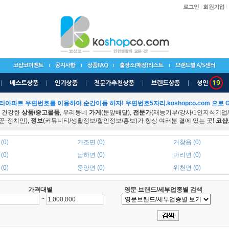
리아파트 우편번호를 이용하여 순간이동 하자! 우편번호5자리.koshopco.com 으로 G
 건강한
상품/중고물품
, 우리동네
가게
(문앞배달),
전문가
(재능기부/강사/1인지식기업
꾼-정치인),
정보
(커뮤니티/생활정보/할인정보/홍보)가 항상 여러분 곁에 있는 곳!
코샵
(0)
가조면 (0)
거창읍 (0)
(0)
남하면 (0)
마리면 (0)
(0)
웅양면 (0)
위천면 (0)
가격대별
영문 브랜드/세부업종별 검색
~