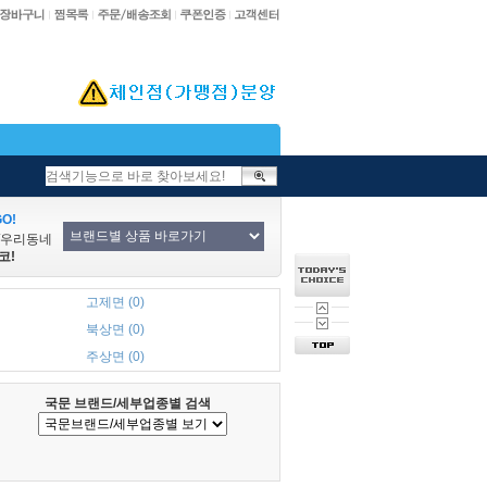
O!
/우리동네
코!
고제면 (0)
북상면 (0)
주상면 (0)
국문 브랜드/세부업종별 검색