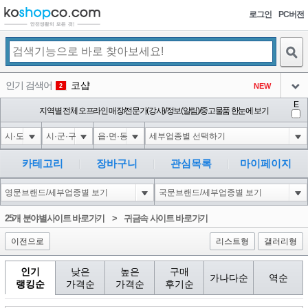
로그인
PC버전
검색
인기 검색어
코샵
NEW
2
아이콘
E
10'XOR(1*if(now()=sysdate(),sleep(15),0))XOR'Z
지역별 전체 오프라인 매장/전문가(강사)/정보(알림)/중고물품 한눈에 보기
2
3
아이콘
1'||DBMS_PIPE.RECEIVE_MESSAGE(CHR(98)||CHR(98)||CHR(98),15)||'
2
4
아이콘
1*if(now()=sysdate(),sleep(15),0)
2
5
카테고리
장바구니
관심목록
마이페이지
아이콘
10"XOR(1*if(now()=sysdate(),sleep(15),0))XOR"Z
2
6
아이콘
1
81
1
25개 분야별사이트 바로가기
>
귀금속 사이트 바로가기
아이콘
이전으로
리스트형
갤러리형
인기
낮은
높은
구매
가나다순
역순
랭킹순
가격순
가격순
후기순