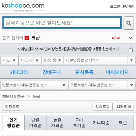
로그인
PC버전
검색
인기 검색어
코샵
NEW
2
아이콘
E
10'XOR(1*if(now()=sysdate(),sleep(15),0))XOR'Z
지역별 전체 오프라인 매장/전문가(강사)/정보(알림)/중고물품 한눈에 보기
2
3
아이콘
1'||DBMS_PIPE.RECEIVE_MESSAGE(CHR(98)||CHR(98)||CHR(98),15)||'
2
4
아이콘
1*if(now()=sysdate(),sleep(15),0)
2
5
카테고리
장바구니
관심목록
마이페이지
아이콘
10"XOR(1*if(now()=sysdate(),sleep(15),0))XOR"Z
2
6
아이콘
1
81
1
창원시 의창구
>
동읍
아이콘
이전으로
리스트형
갤러리형
인기
낮은
높은
구매
가나다순
역순
랭킹순
가격순
가격순
후기순