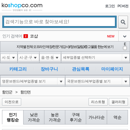
로그인
PC버전
검색
인기 검색어
코샵
NEW
2
아이콘
E
10'XOR(1*if(now()=sysdate(),sleep(15),0))XOR'Z
지역별 전체 오프라인 매장/전문가(강사)/정보(알림)/중고물품 한눈에 보기
2
3
아이콘
1'||DBMS_PIPE.RECEIVE_MESSAGE(CHR(98)||CHR(98)||CHR(98),15)||'
2
4
아이콘
1*if(now()=sysdate(),sleep(15),0)
2
5
카테고리
장바구니
관심목록
마이페이지
아이콘
10"XOR(1*if(now()=sysdate(),sleep(15),0))XOR"Z
2
6
아이콘
1
81
1
함안군
>
함안면
아이콘
이전으로
리스트형
갤러리형
인기
낮은
높은
구매
가나다순
역순
랭킹순
가격순
가격순
후기순