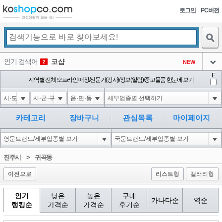
로그인
PC버전
검색
인기 검색어
코샵
NEW
2
아이콘
E
10'XOR(1*if(now()=sysdate(),sleep(15),0))XOR'Z
지역별 전체 오프라인 매장/전문가(강사)/정보(알림)/중고물품 한눈에 보기
2
3
아이콘
1'||DBMS_PIPE.RECEIVE_MESSAGE(CHR(98)||CHR(98)||CHR(98),15)||'
2
4
아이콘
1*if(now()=sysdate(),sleep(15),0)
2
5
카테고리
장바구니
관심목록
마이페이지
아이콘
10"XOR(1*if(now()=sysdate(),sleep(15),0))XOR"Z
2
6
아이콘
1
81
1
진주시
>
귀곡동
아이콘
이전으로
리스트형
갤러리형
인기
낮은
높은
구매
가나다순
역순
랭킹순
가격순
가격순
후기순