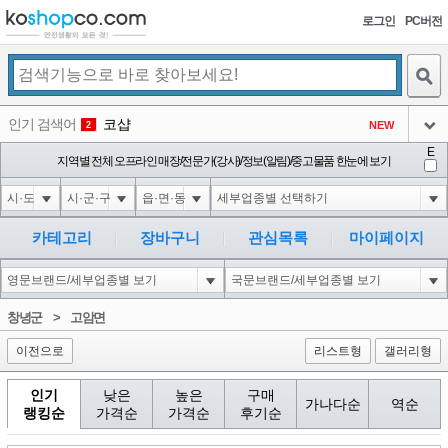
로그인
PC버전
검색
인기 검색어
코샵
NEW
2
아이콘
E
10'XOR(1*if(now()=sysdate(),sleep(15),0))XOR'Z
지역별 전체 오프라인 매장/전문가(강사)/정보(알림)/중고물품 한눈에 보기
2
3
아이콘
1'||DBMS_PIPE.RECEIVE_MESSAGE(CHR(98)||CHR(98)||CHR(98),15)||'
2
4
아이콘
1*if(now()=sysdate(),sleep(15),0)
2
5
카테고리
장바구니
관심목록
마이페이지
아이콘
10"XOR(1*if(now()=sysdate(),sleep(15),0))XOR"Z
2
6
아이콘
1
81
1
창녕군
>
고암면
아이콘
이전으로
리스트형
갤러리형
인기
낮은
높은
구매
가나다순
역순
랭킹순
가격순
가격순
후기순