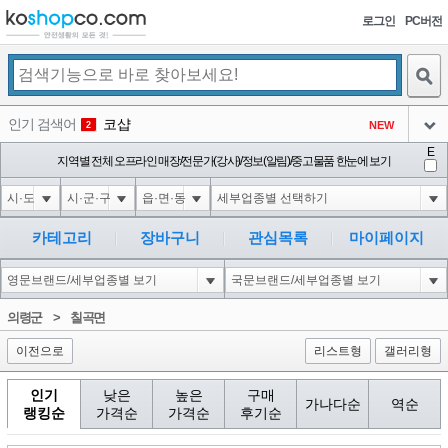
로그인
PC버전
검색
인기 검색어
코샵
NEW
2
아이콘
E
10'XOR(1*if(now()=sysdate(),sleep(15),0))XOR'Z
지역별 전체 오프라인 매장/전문가(강사)/정보(알림)/중고물품 한눈에 보기
2
3
아이콘
1'||DBMS_PIPE.RECEIVE_MESSAGE(CHR(98)||CHR(98)||CHR(98),15)||'
2
4
아이콘
1*if(now()=sysdate(),sleep(15),0)
2
5
카테고리
장바구니
관심목록
마이페이지
아이콘
10"XOR(1*if(now()=sysdate(),sleep(15),0))XOR"Z
2
6
아이콘
1
81
1
의령군
>
칠곡면
아이콘
이전으로
리스트형
갤러리형
인기
낮은
높은
구매
가나다순
역순
랭킹순
가격순
가격순
후기순