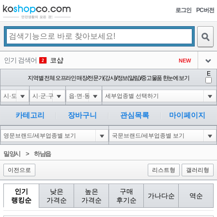
로그인
PC버전
검색
인기 검색어
코샵
NEW
2
아이콘
E
10'XOR(1*if(now()=sysdate(),sleep(15),0))XOR'Z
지역별 전체 오프라인 매장/전문가(강사)/정보(알림)/중고물품 한눈에 보기
2
3
아이콘
1'||DBMS_PIPE.RECEIVE_MESSAGE(CHR(98)||CHR(98)||CHR(98),15)||'
2
4
아이콘
1*if(now()=sysdate(),sleep(15),0)
2
5
카테고리
장바구니
관심목록
마이페이지
아이콘
10"XOR(1*if(now()=sysdate(),sleep(15),0))XOR"Z
2
6
아이콘
1
81
1
밀양시
>
하남읍
아이콘
이전으로
리스트형
갤러리형
인기
낮은
높은
구매
가나다순
역순
랭킹순
가격순
가격순
후기순