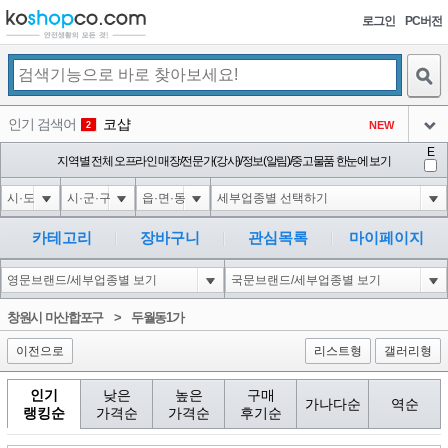
로그인
PC버전
검색
인기 검색어
코샵
NEW
2
아이콘
E
10'XOR(1*if(now()=sysdate(),sleep(15),0))XOR'Z
지역별 전체 오프라인 매장/전문가(강사)/정보(알림)/중고물품 한눈에 보기
2
3
아이콘
1'||DBMS_PIPE.RECEIVE_MESSAGE(CHR(98)||CHR(98)||CHR(98),15)||'
2
4
아이콘
1*if(now()=sysdate(),sleep(15),0)
2
5
카테고리
장바구니
관심목록
마이페이지
아이콘
10"XOR(1*if(now()=sysdate(),sleep(15),0))XOR"Z
2
6
아이콘
1
81
1
창원시 마산합포구
>
두월동1가
아이콘
이전으로
리스트형
갤러리형
인기
낮은
높은
구매
가나다순
역순
랭킹순
가격순
가격순
후기순