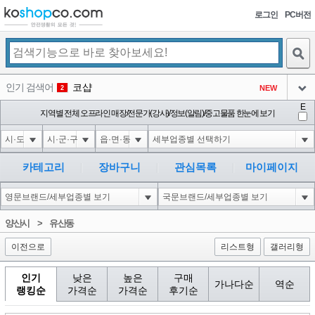
로그인
PC버전
검색
인기 검색어
코샵
NEW
2
아이콘
E
10'XOR(1*if(now()=sysdate(),sleep(15),0))XOR'Z
지역별 전체 오프라인 매장/전문가(강사)/정보(알림)/중고물품 한눈에 보기
2
3
아이콘
1'||DBMS_PIPE.RECEIVE_MESSAGE(CHR(98)||CHR(98)||CHR(98),15)||'
2
4
아이콘
1*if(now()=sysdate(),sleep(15),0)
2
5
카테고리
장바구니
관심목록
마이페이지
아이콘
10"XOR(1*if(now()=sysdate(),sleep(15),0))XOR"Z
2
6
아이콘
1
81
1
양산시
>
유산동
아이콘
이전으로
리스트형
갤러리형
인기
낮은
높은
구매
가나다순
역순
랭킹순
가격순
가격순
후기순