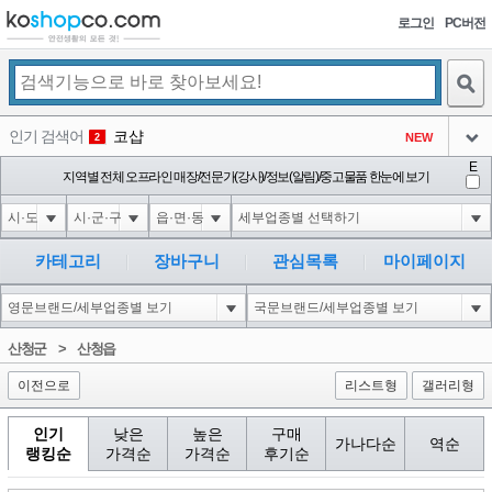
로그인
PC버전
검색
인기 검색어
코샵
NEW
2
아이콘
E
10'XOR(1*if(now()=sysdate(),sleep(15),0))XOR'Z
지역별 전체 오프라인 매장/전문가(강사)/정보(알림)/중고물품 한눈에 보기
2
3
아이콘
1'||DBMS_PIPE.RECEIVE_MESSAGE(CHR(98)||CHR(98)||CHR(98),15)||'
2
4
아이콘
1*if(now()=sysdate(),sleep(15),0)
2
5
카테고리
장바구니
관심목록
마이페이지
아이콘
10"XOR(1*if(now()=sysdate(),sleep(15),0))XOR"Z
2
6
아이콘
1
81
1
산청군
>
산청읍
아이콘
이전으로
리스트형
갤러리형
인기
낮은
높은
구매
가나다순
역순
랭킹순
가격순
가격순
후기순